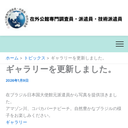
内
ホーム
トピックス
ギャラリーを更新しました。
容
ギャラリーを更新しました。
を
ス
2026年1月9日
キ
ッ
在ブラジル日本国大使館元派遣員から写真を提供頂きまし
プ
た。
アマゾン川、コパカバーナビーチ。自然豊かなブラジルの様
子をお楽しみください。
ギャラリー