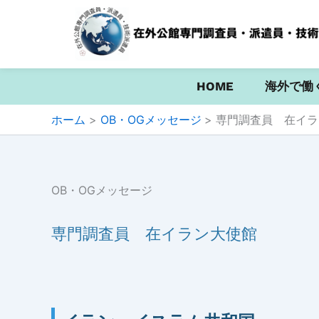
HOME
海外で働
内
ホーム
OB・OGメッセージ
専門調査員 在
容
を
ス
キ
OB・OGメッセージ
ッ
プ
専門調査員 在イラン大使館 