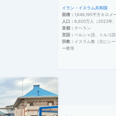
イラン・イスラム共和国
面積：
1,648,195平方キロ
人口：
8,920万人（2023
首都：
テヘラン
言語：
ペルシャ語、トルコ語
宗教：
イスラム教（主にシー
ー教等
外務省