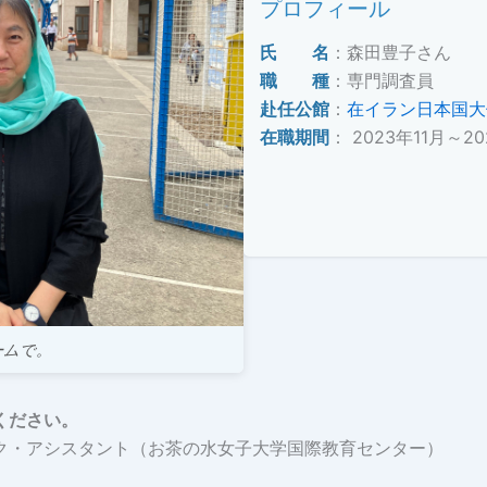
プロフィール
氏 名
：森田豊子さん
職 種
：専門調査員
赴任公館
：
在イラン日本国大
在職期間
： 2023年11月～20
ームで。
ください。
・アシスタント（お茶の水女子大学国際教育センター）