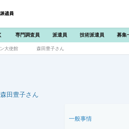
く
専門調査員
派遣員
技術派遣員
募集
イラン大使館 森田豊子さん
森田豊子さん
一般事情