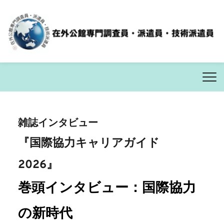
内
容
を
雑誌インタビュー
ス
『国際協力キャリアガイド　
キ
ッ
2026』
プ
巻頭インタビュー：国際協力
の新時代