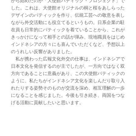
から始めたのが「大使館バティック・プロジェクト」で
した。これは、大使館オリジナルの桐と桜をあしらった
デザインのバティックを作り、伝統工芸への敬意を表し
ながら外交活動にも役立てるというもの。日系企業の駐
在員も日常的にバティックを着ていることから、これが
きっかけになって相手との話が弾み、現地職員をはじめ
インドネシアの方々にも喜んでいただくなど、予想以上
のうれしい反響がありました。
　私が携わった広報文化外交の仕事は、インドネシアで
日本文化を発信するのが主でしたが、一方向ではなく双
方向であることに意義があり、この大使館バティックの
ように、私たちがインドネシア文化を楽しんだり取り入
れたりする姿勢そのものが交流を深め、相互理解の一歩
になることを感じました。今後も引き続き、両国をつな
げる活動に貢献したいと思います。