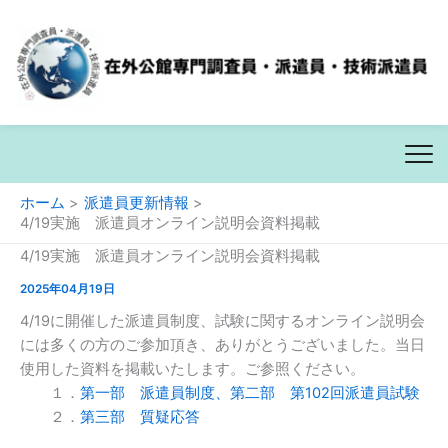
内
ホーム
派遣員更新情報
容
4/19実施 派遣員オンライン説明会資料掲載
を
4/19実施 派遣員オンライン説明会資料掲載
ス
キ
2025年04月19日
ッ
4/19に開催した派遣員制度、試験に関するオンライン説明会
プ
には多くの方のご参加頂き、ありがとうございました。当日
使用した資料を掲載いたします。ご参照ください。
１．
第一部 派遣員制度、第二部 第102回派遣員試験
２．
第三部 質疑応答